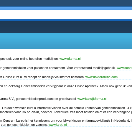
apotheek voor online bestellen medicijnen.
www.efarma.nl
er geneesmiddelen voor patient en consument. Voor verantwoord medicijngebruik.
www.cons
er Online kunt u uw recept en medicijn via internet bestellen.
www.dokteronline.com
nen en Zelfzorg Geneesmiddelen verkrijgbaar in onze Online Apotheek. Maak ook gebruik van
Farma B.V., geneesmiddelenproducent en groothandel.
www.katwijkfarma.nl
- Op deze website kunt u informatie vinden over de actuele kosten van geneesmiddelen. U kun
eetellen voor uw no-claim, hoeveel u eventueel zelf moet betalen en of er een vervangend
n Centrum Lareb is het kenniscentrum voor bijwerkingen en farmacovigilantie in Nederland. 
en van geneesmiddelen en vaccins.
www.lareb.nl