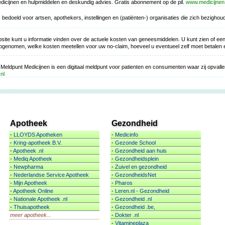
icijnen en hulpmiddelen en deskundig advies. Gratis abonnement op de pil.
www.medicijnen.
s bedoeld voor artsen, apothekers, instellingen en (patiënten-) organisaties die zich bezigho
ite kunt u informatie vinden over de actuele kosten van geneesmiddelen. U kunt zien of een 
nomen, welke kosten meetellen voor uw no-claim, hoeveel u eventueel zelf moet betalen en
 Meldpunt Medicijnen is een digitaal meldpunt voor patienten en consumenten waar zij opvall
nl
Apotheek
Gezondheid
-
LLOYDS Apotheken
-
Medicinfo
-
Kring-apotheek B.V.
-
Gezonde School
-
Apotheek .nl
-
Gezondheid aan huis
-
Mediq Apotheek
-
Gezondheidsplein
-
Newpharma
-
Zuivel en gezondheid
-
Nederlandse Service Apotheek
-
GezondheidsNet
-
Mijn Apotheek
-
Pharos
-
Apotheek Online
-
Leren.nl - Gezondheid
-
Nationale Apotheek .nl
-
Gezondheid .nl
-
Thuisapotheek
-
Gezondheid .be,
meer apotheek...
-
Dokter .nl
-
Vitamineplaza