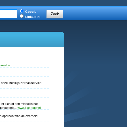
Google
LinkLib.nl
umed.nl
 onze Medicijn Herhaalservice.
t zien of een middel in het
 geneesmid...
www.kiesbeter.nl
In opdracht van de overheid