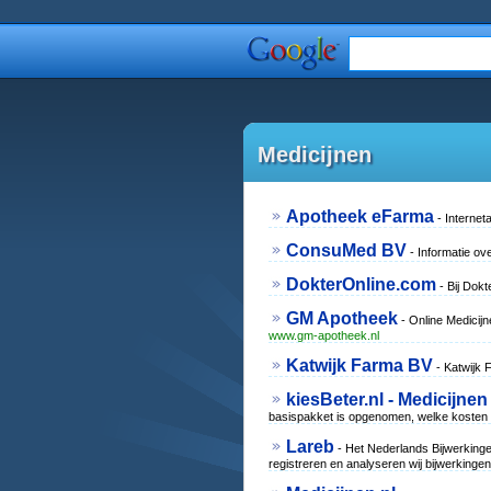
Medicijnen
Apotheek eFarma
- Internet
ConsuMed BV
- Informatie ov
DokterOnline.com
- Bij Dokt
GM Apotheek
- Online Medicij
www.gm-apotheek.nl
Katwijk Farma BV
- Katwijk 
kiesBeter.nl - Medicijnen
basispakket is opgenomen, welke kosten m
Lareb
- Het Nederlands Bijwerkinge
registreren en analyseren wij bijwerking