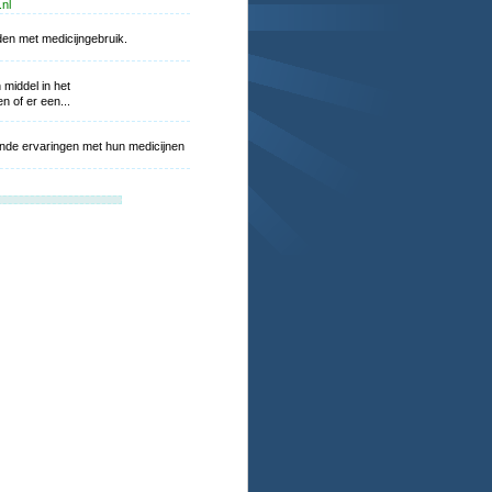
nl
uden met medicijngebruik.
middel in het
 of er een...
ende ervaringen met hun medicijnen