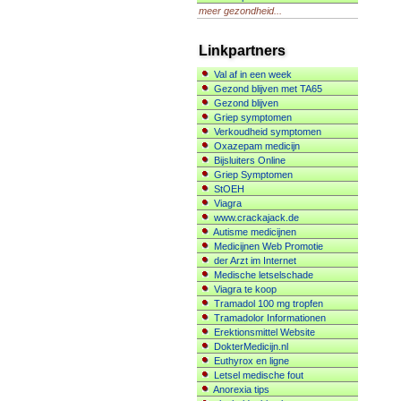
meer gezondheid...
Linkpartners
Val af in een week
Gezond blijven met TA65
Gezond blijven
Griep symptomen
Verkoudheid symptomen
Oxazepam medicijn
Bijsluiters Online
Griep Symptomen
StOEH
Viagra
www.crackajack.de
Autisme medicijnen
Medicijnen Web Promotie
der Arzt im Internet
Medische letselschade
Viagra te koop
Tramadol 100 mg tropfen
Tramadolor Informationen
Erektionsmittel Website
DokterMedicijn.nl
Euthyrox en ligne
Letsel medische fout
Anorexia tips