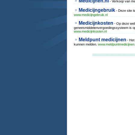
Medicijnen.nl
- Verkoop van med
Medicijngebruik
- Deze site i
www.medicijngebruik.nl
Medicijnkosten
- Op deze webs
geneesmiddelenvergoedingssysteem is opge
www.medicijnkosten.nl
Meldpunt medicijnen
- Het
kunnen melden.
www.meldpuntmedicijnen.